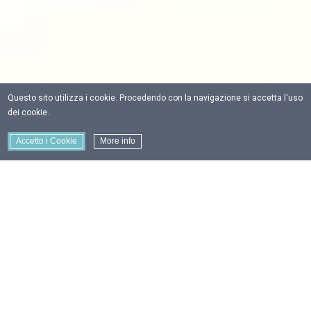
Questo sito utilizza i cookie. Procedendo con la navigazione si accetta l'uso
dei cookie.
Accetto i Cookie
More info
Tesseramento
Anno 2022
Come faccio a diventare socio?
Semplice: